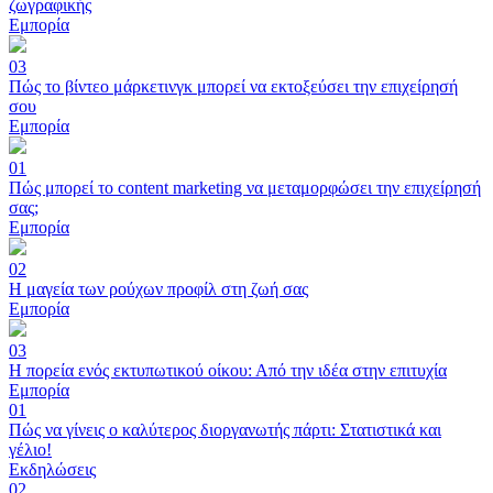
ζωγραφικής
Εμπορία
03
Πώς το βίντεο μάρκετινγκ μπορεί να εκτοξεύσει την επιχείρησή
σου
Εμπορία
01
Πώς μπορεί το content marketing να μεταμορφώσει την επιχείρησή
σας;
Εμπορία
02
Η μαγεία των ρούχων προφίλ στη ζωή σας
Εμπορία
03
Η πορεία ενός εκτυπωτικού οίκου: Από την ιδέα στην επιτυχία
Εμπορία
01
Πώς να γίνεις ο καλύτερος διοργανωτής πάρτι: Στατιστικά και
γέλιο!
Εκδηλώσεις
02