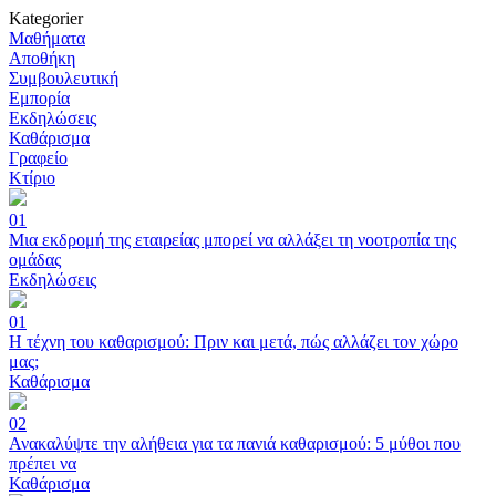
Kategorier
Μαθήματα
Αποθήκη
Συμβουλευτική
Εμπορία
Εκδηλώσεις
Καθάρισμα
Γραφείο
Κτίριο
01
Μια εκδρομή της εταιρείας μπορεί να αλλάξει τη νοοτροπία της
ομάδας
Εκδηλώσεις
01
Η τέχνη του καθαρισμού: Πριν και μετά, πώς αλλάζει τον χώρο
μας;
Καθάρισμα
02
Ανακαλύψτε την αλήθεια για τα πανιά καθαρισμού: 5 μύθοι που
πρέπει να
Καθάρισμα