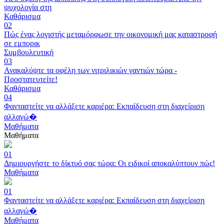
ψυχολογία στη
Καθάρισμα
02
Πώς ένας λογιστής μεταμόρφωσε την οικονομική μας καταστροφή
σε εμπορικ
Συμβουλευτική
03
Ανακαλύψτε τα οφέλη των νιτριλικιών γαντιών τώρα -
Προστατευτείτε!
Καθάρισμα
04
Φανταστείτε να αλλάξετε καριέρα: Εκπαίδευση στη διαχείριση
αλλαγώ�
Μαθήματα
Μαθήματα
01
Δημιουργήστε το δίκτυό σας τώρα: Οι ειδικοί αποκαλύπτουν πώς!
Μαθήματα
01
Φανταστείτε να αλλάξετε καριέρα: Εκπαίδευση στη διαχείριση
αλλαγώ�
Μαθήματα