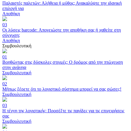
Παλαιστές παλετών: Αλήθεια ή μύθος; Ανακαλύψτε την ιδανική
επιλογή για
Αποθήκη
03
Οι λύσεις barcode: Απογειώστε την αποθήκη σας ή χαθείτε στη
σύγχυση;
Αποθήκη
Συμβουλευτική
01
Βοηθώντας στις δύσκολες στιγμές: Ο δρόμος από την πτώχευση
στην ανάνηψ
Συμβουλευτική
02
Μήπως ξέρετε ότι το λογιστικό σύστημα μπορεί να σας σώσει;!
Συμβουλευτική
03
Η τέχνη της λογιστικής: Προσέξτε τις παγίδες για τις επιχειρήσεις
σας
Συμβουλευτική