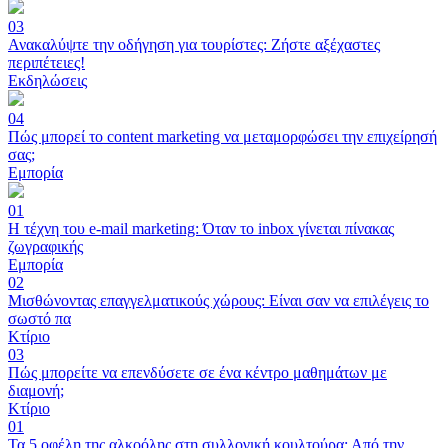
03
Ανακαλύψτε την οδήγηση για τουρίστες: Ζήστε αξέχαστες
περιπέτειες!
Εκδηλώσεις
04
Πώς μπορεί το content marketing να μεταμορφώσει την επιχείρησή
σας;
Εμπορία
01
Η τέχνη του e-mail marketing: Όταν το inbox γίνεται πίνακας
ζωγραφικής
Εμπορία
02
Μισθώνοντας επαγγελματικούς χώρους: Είναι σαν να επιλέγεις το
σωστό πα
Κτίριο
03
Πώς μπορείτε να επενδύσετε σε ένα κέντρο μαθημάτων με
διαμονή;
Κτίριο
01
Τα 5 οφέλη της αλκοόλης στη συλλογική κουλτούρα: Από την