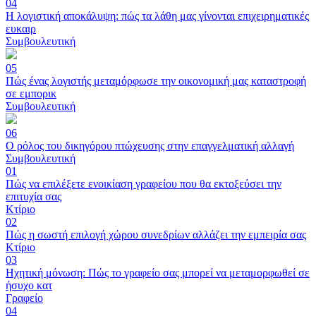
04
Η λογιστική αποκάλυψη: πώς τα λάθη μας γίνονται επιχειρηματικές
ευκαιρ
Συμβουλευτική
05
Πώς ένας λογιστής μεταμόρφωσε την οικονομική μας καταστροφή
σε εμπορικ
Συμβουλευτική
06
Ο ρόλος του δικηγόρου πτώχευσης στην επαγγελματική αλλαγή
Συμβουλευτική
01
Πώς να επιλέξετε ενοικίαση γραφείου που θα εκτοξεύσει την
επιτυχία σας
Κτίριο
02
Πώς η σωστή επιλογή χώρου συνεδρίων αλλάζει την εμπειρία σας
Κτίριο
03
Ηχητική μόνωση: Πώς το γραφείο σας μπορεί να μεταμορφωθεί σε
ήσυχο κατ
Γραφείο
04