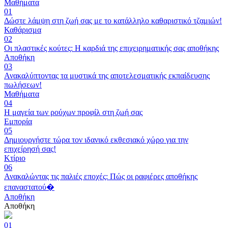
Μαθήματα
01
Δώστε λάμψη στη ζωή σας με το κατάλληλο καθαριστικό τζαμιών!
Καθάρισμα
02
Οι πλαστικές κούτες: Η καρδιά της επιχειρηματικής σας αποθήκης
Αποθήκη
03
Ανακαλύπτοντας τα μυστικά της αποτελεσματικής εκπαίδευσης
πωλήσεων!
Μαθήματα
04
Η μαγεία των ρούχων προφίλ στη ζωή σας
Εμπορία
05
Δημιουργήστε τώρα τον ιδανικό εκθεσιακό χώρο για την
επιχείρησή σας!
Κτίριο
06
Ανακαλώντας τις παλιές εποχές: Πώς οι ραφιέρες αποθήκης
επαναστατού�
Αποθήκη
Αποθήκη
01