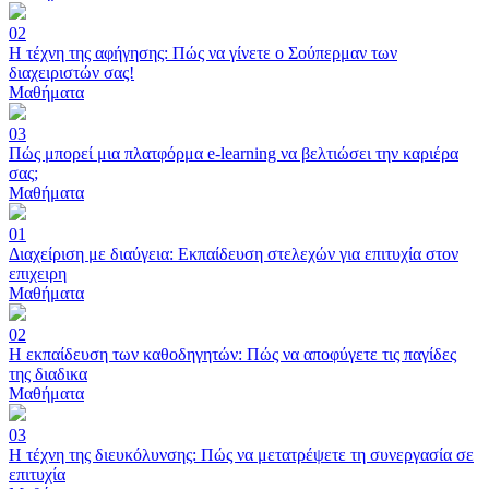
02
Η τέχνη της αφήγησης: Πώς να γίνετε ο Σούπερμαν των
διαχειριστών σας!
Μαθήματα
03
Πώς μπορεί μια πλατφόρμα e-learning να βελτιώσει την καριέρα
σας;
Μαθήματα
01
Διαχείριση με διαύγεια: Εκπαίδευση στελεχών για επιτυχία στον
επιχειρη
Μαθήματα
02
Η εκπαίδευση των καθοδηγητών: Πώς να αποφύγετε τις παγίδες
της διαδικα
Μαθήματα
03
Η τέχνη της διευκόλυνσης: Πώς να μετατρέψετε τη συνεργασία σε
επιτυχία