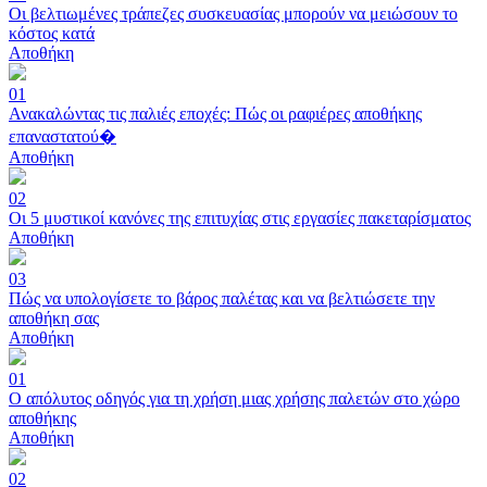
Οι βελτιωμένες τράπεζες συσκευασίας μπορούν να μειώσουν το
κόστος κατά
Αποθήκη
01
Ανακαλώντας τις παλιές εποχές: Πώς οι ραφιέρες αποθήκης
επαναστατού�
Αποθήκη
02
Οι 5 μυστικοί κανόνες της επιτυχίας στις εργασίες πακεταρίσματος
Αποθήκη
03
Πώς να υπολογίσετε το βάρος παλέτας και να βελτιώσετε την
αποθήκη σας
Αποθήκη
01
Ο απόλυτος οδηγός για τη χρήση μιας χρήσης παλετών στο χώρο
αποθήκης
Αποθήκη
02