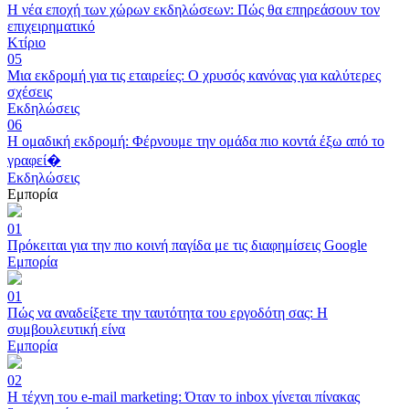
Η νέα εποχή των χώρων εκδηλώσεων: Πώς θα επηρεάσουν τον
επιχειρηματικό
Κτίριο
05
Μια εκδρομή για τις εταιρείες: Ο χρυσός κανόνας για καλύτερες
σχέσεις
Εκδηλώσεις
06
Η ομαδική εκδρομή: Φέρνουμε την ομάδα πιο κοντά έξω από το
γραφεί�
Εκδηλώσεις
Εμπορία
01
Πρόκειται για την πιο κοινή παγίδα με τις διαφημίσεις Google
Εμπορία
01
Πώς να αναδείξετε την ταυτότητα του εργοδότη σας: Η
συμβουλευτική είνα
Εμπορία
02
Η τέχνη του e-mail marketing: Όταν το inbox γίνεται πίνακας