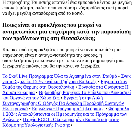
Η περιοχή της Τσιμισκής αποτελεί ένα εμπορικό κέντρο με μεγάλη
επισκεψιμότητα, οπότε η παρουσίαση ενός προϊόντος εκεί μπορεί
να έχει μεγάλη ανταπόκριση από το κοινό.
Ποιες είναι οι προκλήσεις που μπορεί να
αντιμετωπίσει μια επιχείρηση κατά την παρουσίαση
των προϊόντων της στη Θεσσαλονίκη;
Κάποιες από τις προκλήσεις που μπορεί να αντιμετωπίσει μια
επιχείρηση είναι η ανταγωνιστικότητα της αγοράς, η
αποτελεσματική επικοινωνία με το κοινό και η δημιουργία μιας
ξεχωριστής εικόνας που θα την κάνει να ξεχωρίζει.
Το Σκαϊ Live Πρόγραμμα: Όλα τα Αγαπημένα στον Σταθμό
•
Σνακ
για το Σχολείο: 15 Υγιεινά και Γρήγορα Επιλογές
•
Εργασία στον
Τομέα της Θέρμης στη Θεσσαλονίκη
•
Εργασία στα Οινόφυτα: Η
Χρυσή Ευκαιρία
•
Βιβλιοθήκη Ραφιέρα: Το Επίπλο που Διακοσμεί
και Οργανώνει τον Χώρο Σας
•
Εγγραφή στην Αυλή
Συνταγογραφήση: Ο Οδηγός Για Ασφαλή Παραλαβή Συνταγών
Ηλεκτρονικά
•
Ευρωλίγκα: Πρόγραμμα Τηλεόρασης
•
Φόρμουλα
1 2024: Αποκαλύπτονται οι Ημερομηνίες και το Πρόγραμμα των
Αγώνων
•
Πτυχίο ECDL: Ολοκληρωμένη Εκπαίδευση στον
Κόσμο της Υπολογιστικής Γνώσης
•