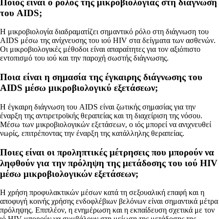
Ποιος είναι ο ρόλος της μικροβιολογίας στη διάγνωση
του AIDS;
Η μικροβιολογία διαδραματίζει σημαντικό ρόλο στη διάγνωση του
AIDS μέσω της ανίχνευσης του ιού HIV στα δείγματα των ασθενών.
Οι μικροβιολογικές μέθοδοι είναι απαραίτητες για τον αξιόπιστο
εντοπισμό του ιού και την παροχή σωστής διάγνωσης.
Ποια είναι η σημασία της έγκαιρης διάγνωσης του
AIDS μέσω μικροβιολογικύ εξετάσεων;
Η έγκαιρη διάγνωση του AIDS είναι ζωτικής σημασίας για την
έναρξη της αντιρετροϊκής θεραπείας και τη διαχείριση της νόσου.
Μέσω των μικροβιολογικών εξετάσεων, ο ιός μπορεί να ανιχνευθεί
νωρίς, επιτρέποντας την έναρξη της κατάλληλης θεραπείας.
Ποιες είναι οι προληπτικές μέτρησεις που μπορούν να
ληφθούν για την πρόληψη της μετάδοσης του ιού HIV
μέσω μικροβιολογικών εξετάσεων;
Η χρήση προφυλακτικών μέσων κατά τη σεξουαλική επαφή και η
αποφυγή κοινής χρήσης ενδοφλέβιων βελόνων είναι σημαντικά μέτρα
πρόληψης. Επιπλέον, η ενημέρωση και η εκπαίδευση σχετικά με τον
ιό HIV μπορούν να συμβάλουν στη μείωση της μετάδοσης της