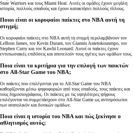
State Warriors και τους Miami Heat. Αυτές οι ομάδες έχουν μεγάλη
ιστορία, πολλούς οπαδούς και έχουν κατακτήσει πολλούς τίτλους.
Ποιοι είναι οι κορυφαίοι παίκτες στο NBA αυτή τη
στιγμή;
Οι κορυφαίοι παίκτες στο NBA αυτή τη στιγμή περιλαμβάνουν τον
LeBron James, τον Kevin Durant, τον Giannis Antetokounmpo, τον
Stephen Curry και τον Kawhi Leonard. Αυτοί οι παίκτες έχουν
εντυπωσιακές επιδόσεις και αποτελούν τους ηγέτες των ομάδων τους.
Ποια είναι τα κριτήρια για την επιλογή των παικτών
στο All-Star Game του NBA;
Οι παίκτες που επιλέγονται για το All-Star Game του NBA
καθορίζονται μέσω ψηφοφοριών από τους οπαδούς, τους παίκτες και
τους δημοσιογράφους. Οι παίκτες με τις υψηλότερες ψήφους
επιλέγονται να συμμετάσχουν στο All-Star Game ως αντιπρόσωποι
των ανατολικϋν και δυτικών ομάδων.
Ποια είναι η ιστορία του NBA και πώς ξεκίνησε ο
αθλητισμός αυτός;