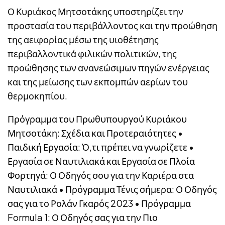
Ο Κυριάκος Μητσοτάκης υποστηρίζει την
προστασία του περιβάλλοντος και την προώθηση
της αειφορίας μέσω της υιοθέτησης
περιβαλλοντικά φιλικών πολιτικών, της
προώθησης των ανανεώσιμων πηγών ενέργειας
και της μείωσης των εκπομπών αερίων του
θερμοκηπίου.
Πρόγραμμα του Πρωθυπουργού Κυριάκου
Μητσοτάκη: Σχέδια και Προτεραιότητες
•
Παιδική Εργασία: Ό,τι πρέπει να γνωρίζετε
•
Εργασία σε Ναυτιλιακά και Εργασία σε Πλοία
Φορτηγά: Ο Οδηγός σου για την Καριέρα στα
Ναυτιλιακά
•
Πρόγραμμα Τένις σήμερα: Ο Οδηγός
σας για το Ρολάν Γκαρός 2023
•
Πρόγραμμα
Formula 1: Ο Οδηγός σας για την Πιο