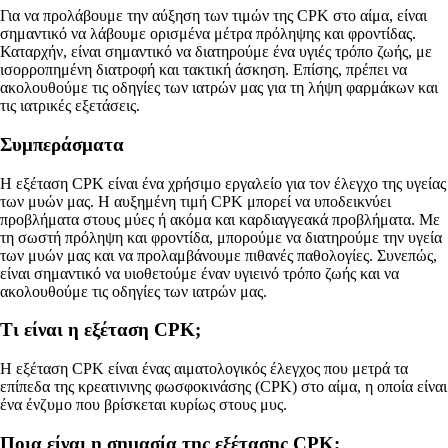
Για να προλάβουμε την αύξηση των τιμών της CPK στο αίμα, είναι
σημαντικό να λάβουμε ορισμένα μέτρα πρόληψης και φροντίδας.
Καταρχήν, είναι σημαντικό να διατηρούμε ένα υγιές τρόπο ζωής, με
ισορροπημένη διατροφή και τακτική άσκηση. Επίσης, πρέπει να
ακολουθούμε τις οδηγίες των ιατρών μας για τη λήψη φαρμάκων και
τις ιατρικές εξετάσεις.
Συμπεράσματα
Η εξέταση CPK είναι ένα χρήσιμο εργαλείο για τον έλεγχο της υγείας
των μυών μας. Η αυξημένη τιμή CPK μπορεί να υποδεικνύει
προβλήματα στους μύες ή ακόμα και καρδιαγγεακά προβλήματα. Με
τη σωστή πρόληψη και φροντίδα, μπορούμε να διατηρούμε την υγεία
των μυών μας και να προλαμβάνουμε πιθανές παθολογίες. Συνεπώς,
είναι σημαντικό να υιοθετούμε έναν υγιεινό τρόπο ζωής και να
ακολουθούμε τις οδηγίες των ιατρών μας.
Τι είναι η εξέταση CPK;
Η εξέταση CPK είναι ένας αιματολογικός έλεγχος που μετρά τα
επίπεδα της κρεατινινης φωσφοκινάσης (CPK) στο αίμα, η οποία είναι
ένα ένζυμο που βρίσκεται κυρίως στους μυς.
Ποια είναι η σημασία της εξέτασης CPK;